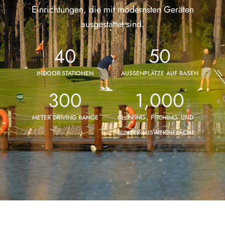
Einrichtungen, die mit modernsten Geräten
ausgestattet sind.
40
50
INDOOR-STATIONEN
AUSSENPLÄTZE AUF RASEN
300
1,000
METER DRIVING RANGE
CHIPPING-, PITCHING- UND
BUNKER-AUSWEICHFLÄCHE